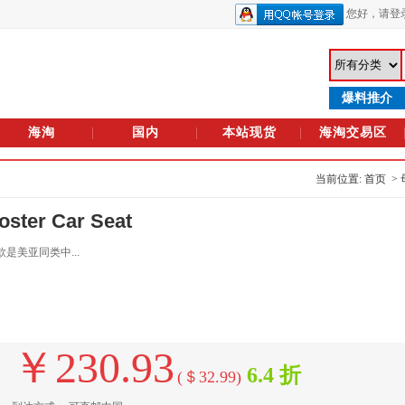
您好，
请登
爆料推介
海淘
国内
本站现货
海淘交易区
当前位置: 首页 >
er Car Seat
是美亚同类中...
￥230.93
6.4 折
(＄32.99)