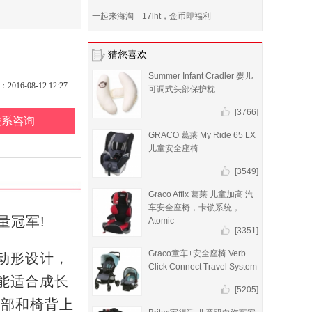
一起来海淘 17lht，金币即福利
猜您喜欢
Summer Infant Cradler 婴儿
16-08-12 12:27
可调式头部保护枕
[3766]
联系咨询
GRACO 葛莱 My Ride 65 LX
儿童安全座椅
[3549]
Graco Affix 葛莱 儿童加高 汽
车安全座椅，卡锁系统，
量冠军!
Atomic
[3351]
Graco童车+安全座椅 Verb
，运动形设计，
Click Connect Travel System
能适合成长
[5205]
头部和椅背上