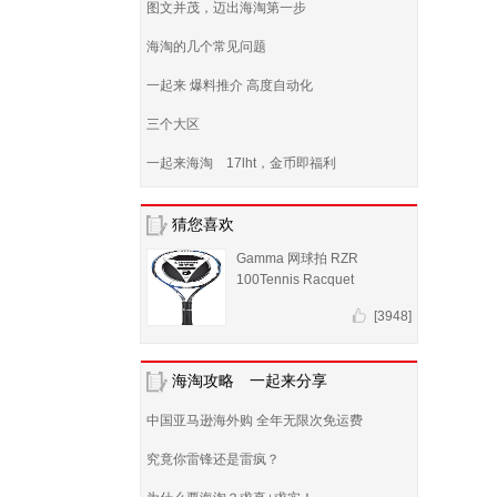
图文并茂，迈出海淘第一步
海淘的几个常见问题
一起来 爆料推介 高度自动化
三个大区
一起来海淘 17lht，金币即福利
猜您喜欢
Gamma 网球拍 RZR
100Tennis Racquet
[3948]
海淘攻略 一起来分享
中国亚马逊海外购 全年无限次免运费
究竟你雷锋还是雷疯？